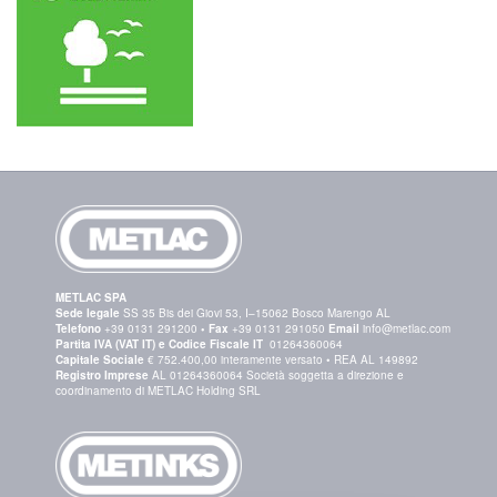
METLAC SPA
Sede legale
SS 35 Bis dei Giovi 53, I–15062 Bosco Marengo AL
Telefono
+39 0131 291200
•
Fax
+39 0131 291050
Email
info@metlac.com
Partita IVA (VAT IT) e Codice Fiscale IT
01264360064
Capitale Sociale
€ 752.400,00 interamente versato • REA AL 149892
Registro Imprese
AL 01264360064 Società soggetta a direzione e
coordinamento di METLAC Holding SRL