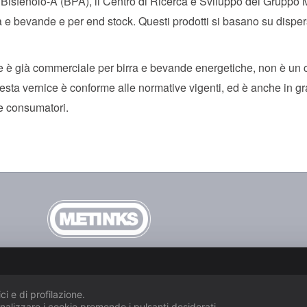
il Bisfenolo-A (BPA), il Centro di Ricerca e Sviluppo del Grupp
rra e bevande e per end stock. Questi prodotti si basano su disper
he è già commerciale per birra e bevande energetiche, non è un
ta vernice è conforme alle normative vigenti, ed è anche in gra
i e consumatori.
METINKS SRL.
Società Unipersonale •
Sede legale
Via dei Mille 40, I–80121 NA
Direzione e stabilimento
Via Angeloni 2/a, I–84013 Cava de’ Tirreni SA
Telefono
+39 0131 291500 •
Fax
+39 089 466579
•
Email
info@metlac.com
Partita IVA (VAT IT) e Codice Fiscale
ci e di profilazione.
92
IT
05456470631
onalizzare i cookie premendo i pulsanti desiderati.