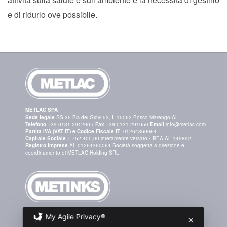
e di ridurlo ove possibile.
METLAC SPA
Sede legale
SS 35 Bis dei Giovi 53, I–15062 Bosco Marengo AL
Telefono
+39 0131 291200
•
Fax
+39 0131 291050
Email
info@metlac.com
Partita IVA (VAT IT) e Codice Fiscale IT
01264360064
Capitale Sociale
€ 752.400,00 interamente versato • REA AL 149892
Registro Imprese
AL 01264360064 Società soggetta a direzione e
coordinamento di METLAC Holding SRL
METINKS SRL.
My Agile Privacy®
✕
Società Unipersonale •
Sede legale
Via dei Mille 40, I–80121 NA