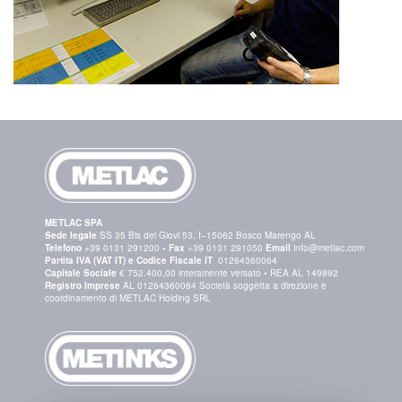
METLAC SPA
Sede legale
SS 35 Bis dei Giovi 53, I–15062 Bosco Marengo AL
Telefono
+39 0131 291200
•
Fax
+39 0131 291050
Email
info@metlac.com
Partita IVA (VAT IT) e Codice Fiscale IT
01264360064
Capitale Sociale
€ 752.400,00 interamente versato • REA AL 149892
Registro Imprese
AL 01264360064 Società soggetta a direzione e
coordinamento di METLAC Holding SRL